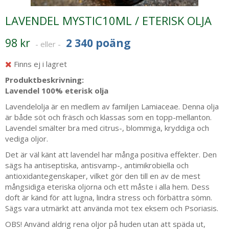
LAVENDEL MYSTIC10ML / ETERISK OLJA
98 kr
2 340 poäng
- eller -
Finns ej i lagret
Produktbeskrivning:
Lavendel 100% eterisk olja
Lavendelolja är en medlem av familjen Lamiaceae. Denna olja
är både söt och fräsch och klassas som en topp-mellanton.
Lavendel smälter bra med citrus-, blommiga, kryddiga och
vediga oljor.
Det är väl känt att lavendel har många positiva effekter. Den
sägs ha antiseptiska, antisvamp-, antimikrobiella och
antioxidantegenskaper, vilket gör den till en av de mest
mångsidiga eteriska oljorna och ett måste i alla hem. Dess
doft är känd för att lugna, lindra stress och förbättra sömn.
Sägs vara utmärkt att använda mot tex eksem och Psoriasis.
OBS! Använd aldrig rena oljor på huden utan att späda ut,