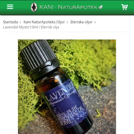
Startsida
Kani NaturApoteks Oljor
Eteriska oljor
Produkten har blivit tillagd i varukorgen
Lavendel Mystic10ml / Eterisk olja