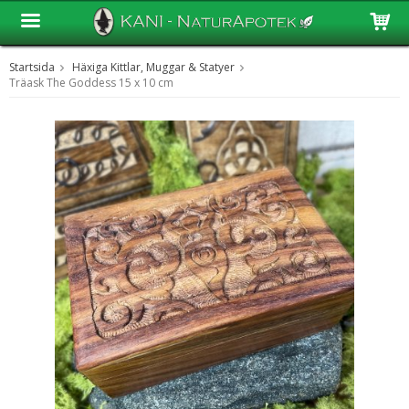
Startsida
Häxiga Kittlar, Muggar & Statyer
Produkten har blivit tillagd i varukorgen
Träask The Goddess 15 x 10 cm