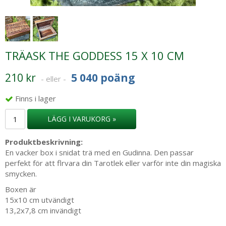
TRÄASK THE GODDESS 15 X 10 CM
210 kr
5 040 poäng
- eller -
Finns i lager
LÄGG I VARUKORG »
Produktbeskrivning:
En vacker box i snidat trä med en Gudinna. Den passar
perfekt för att flrvara din Tarotlek eller varför inte din magiska
smycken.
Boxen är
15x10 cm utvändigt
13,2x7,8 cm invändigt