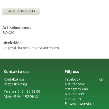
LÄGG I ÖNSKELISTA
Artikelnummer:
BOX20
Direktlänk:
Högerklicka och kopiera adressen
Kontakta oss
Följ oss
Kontakta oss
Faceboo
k
Kani
Vägbeskrivning
Naturapotek
Instagram
Kani
Telefon:
042 - 35 28 00
Naturapotek
Mobil:
076 - 103 09 33
Instagram
Flowerpowerwitch