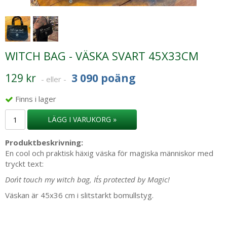
WITCH BAG - VÄSKA SVART 45X33CM
129 kr
3 090 poäng
- eller -
Finns i lager
LÄGG I VARUKORG »
Produktbeskrivning:
En cool och praktisk häxig väska för magiska människor med
tryckt text:
Don´t touch my witch bag, It´s protected by Magic!
Väskan är 45x36 cm i slitstarkt bomullstyg.