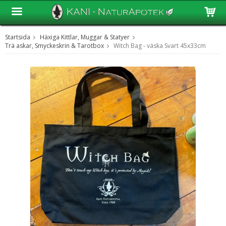
Startsida
Häxiga Kittlar, Muggar & Statyer
Produkten har blivit tillagd i varukorgen
Trä askar, Smyckeskrin & Tarotbox
Witch Bag - väska Svart 45x33cm