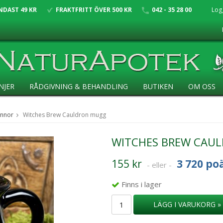
NDAST 49 KR
FRAKTFRITT ÖVER 500 KR
042 - 35 28 00
Log
NJER
RÅDGIVNING & BEHANDLING
BUTIKEN
OM OSS
annor
Witches Brew Cauldron mugg
WITCHES BREW CAU
155 kr
3 720 po
- eller -
Finns i lager
LÄGG I VARUKORG »