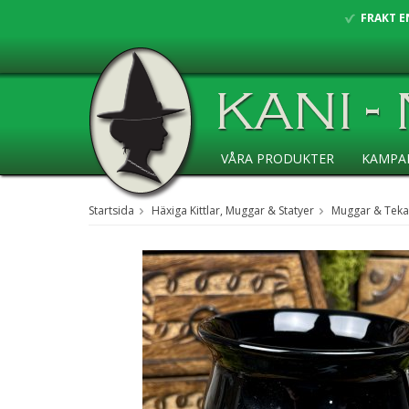
FRAKT E
VÅRA PRODUKTER
KAMPA
ANSÖKAN ÅF
Startsida
Häxiga Kittlar, Muggar & Statyer
Muggar & Tek