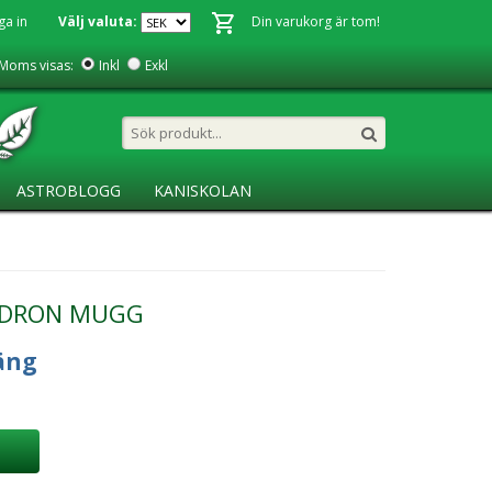
ga in
Välj valuta:
Din varukorg är tom!
Moms visas:
Inkl
Exkl
ASTROBLOGG
KANISKOLAN
LDRON MUGG
äng