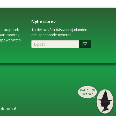
Nyhetsbrev
aturapotek
Ta del av våra bästa erbjudanden
Naturapotek
och spännande nyheter!
erpowerwitch
HAR DU EN
FRÅGA?
n blomma!