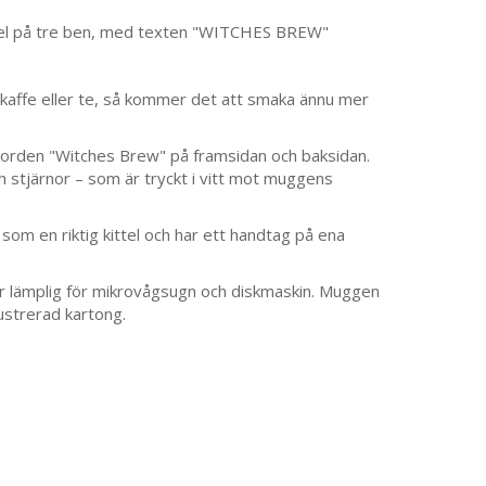
ttel på tre ben, med texten "WITCHES BREW"
 kaffe eller te, så kommer det att smaka ännu mer
r orden "Witches Brew" på framsidan och baksidan.
 stjärnor – som är tryckt i vitt mot muggens
som en riktig kittel och har ett handtag på ena
är lämplig för mikrovågsugn och diskmaskin. Muggen
ustrerad kartong.