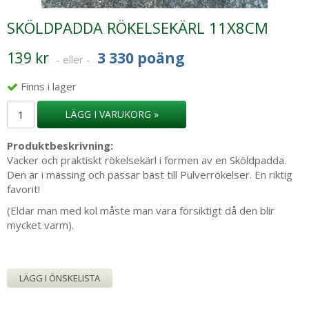
SKÖLDPADDA RÖKELSEKÄRL 11X8CM
139 kr
3 330 poäng
- eller -
Finns i lager
LÄGG I VARUKORG »
Produktbeskrivning:
Vacker och praktiskt rökelsekärl i formen av en Sköldpadda.
Den är i mässing och passar bäst till Pulverrökelser. En riktig
favorit!
(Eldar man med kol måste man vara försiktigt då den blir
mycket varm).
LÄGG I ÖNSKELISTA