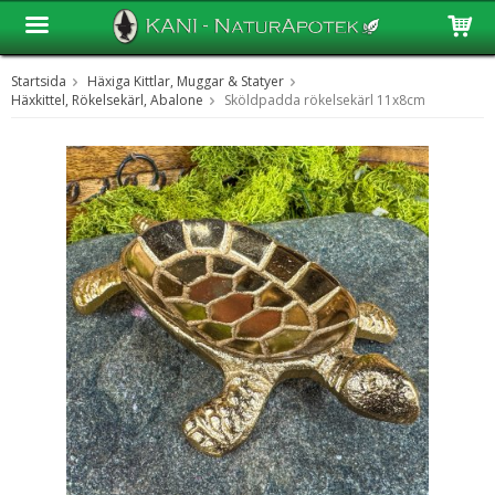
Startsida
Häxiga Kittlar, Muggar & Statyer
Produkten har blivit tillagd i varukorgen
Häxkittel, Rökelsekärl, Abalone
Sköldpadda rökelsekärl 11x8cm