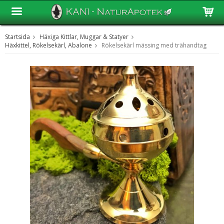
Startsida
Häxiga Kittlar, Muggar & Statyer
Produkten har blivit tillagd i varukorgen
Häxkittel, Rökelsekärl, Abalone
Rökelsekärl mässing med trähandtag