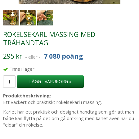
RÖKELSEKÄRL MÄSSING MED
TRÄHANDTAG
295 kr
7 080 poäng
- eller -
Finns i lager
LÄGG I VARUKORG »
Produktbeskrivning:
Ett vackert och praktiskt rökelsekärl i mässing.
Kärlet har ett praktisk och designat handtag som gör att man
både kan flytta på det och gå omkring med kärlet även när du
"eldar" din rökelse.