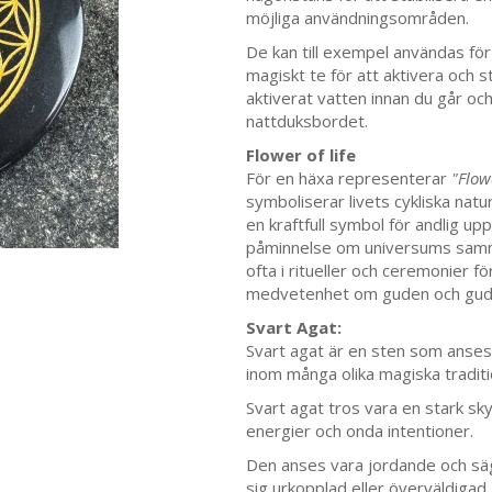
möjliga användningsområden.
De kan till exempel användas för 
magiskt te för att aktivera och st
aktiverat vatten innan du går och 
nattduksbordet.
Flower of life
För en häxa representerar
"Flow
symboliserar livets cykliska nat
en kraftfull symbol för andlig u
påminnelse om universums samman
ofta i ritueller och ceremonier f
medvetenhet om guden och gudin
Svart Agat:
Svart agat är en sten som anses
inom många olika magiska traditi
Svart agat tros vara en stark sky
energier och onda intentioner.
Den anses vara jordande och sägs
sig urkopplad eller överväldigad