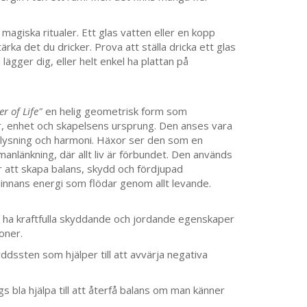
magiska ritualer. Ett glas vatten eller en kopp
ärka det du dricker. Prova att ställa dricka ett glas
lägger dig, eller helt enkel ha plattan på
er of Life"
en helig geometrisk form som
ur, enhet och skapelsens ursprung. Den anses vara
pplysning och harmoni. Häxor ser den som en
länkning, där allt liv är förbundet. Den används
ör att skapa balans, skydd och fördjupad
nans energi som flödar genom allt levande.
 ha kraftfulla skyddande och jordande egenskaper
oner.
ddssten som hjälper till att avvärja negativa
 bla hjälpa till att återfå balans om man känner
.