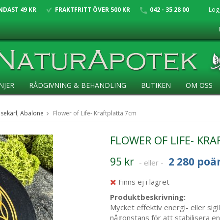
NDAST 49 KR
FRAKTFRITT ÖVER 500 KR
042 - 35 28 00
Log
NJER
RÅDGIVNING & BEHANDLING
BUTIKEN
OM OSS
lsekärl, Abalone
Flower of Life- Kraftplatta 7cm
FLOWER OF LIFE- KR
95 kr
2 280 poä
- eller -
Finns ej i lagret
Produktbeskrivning:
Mycket effektiv energi- eller sigi
någonstans för att stabilisera en