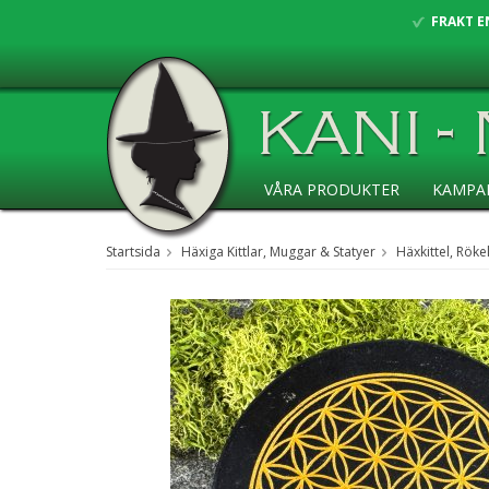
FRAKT E
VÅRA PRODUKTER
KAMPA
ANSÖKAN ÅF
Startsida
Häxiga Kittlar, Muggar & Statyer
Häxkittel, Röke