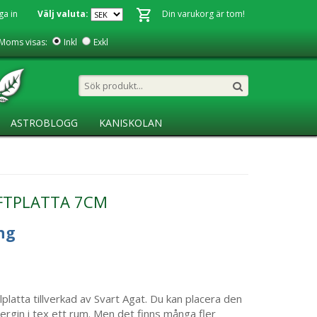
ga in
Välj valuta:
Din varukorg är tom!
Moms visas:
Inkl
Exkl
ASTROBLOGG
KANISKOLAN
AFTPLATTA 7CM
ng
llplatta tillverkad av Svart Agat. Du kan placera den
ergin i tex ett rum. Men det finns många fler