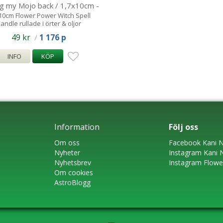
ng my Mojo back / 1,7x10cm -
Spell Candle
10cm Flower Power Witch Spell
andle rullade i örter & oljor
49 kr
1 176 p
/
INFO
KÖP
Information
Följ oss
Om oss
Faceboo
k
Kani N
Nyheter
Instagram
Kani 
Nyhetsbrev
Instagram Flow
Om cookies
AstroBlogg