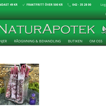
NDAST 49 KR
FRAKTFRITT ÖVER 500 KR
042 - 35 28 00
Log
NJER
RÅDGIVNING & BEHANDLING
BUTIKEN
OM OSS