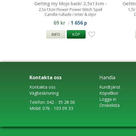
Getting my Mojo back/ 2,5x13cm -
Getti
Spell Candle
2,5x13cm Flower Power Witch Spell
1,7x
Candle rullade i örter & oljor
C
69 kr
1 656 p
/
INFO
KÖP
Kontakta oss
Handla
Kontakta oss
Kundtjänst
Vägbeskrivning
Köpvillkor
Logga in
Telefon:
042 - 35 28 00
Önskelista
Mobil:
076 - 103 09 33