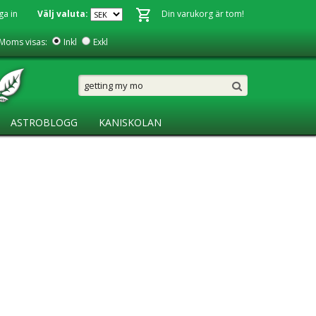
ga in
Välj valuta:
Din varukorg är tom!
Moms visas:
Inkl
Exkl
ASTROBLOGG
KANISKOLAN